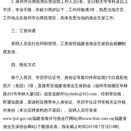
2. 泉州市
台商投资区营业部
工作人员
1
名。全日制大学专科及以上
学历，专业不限，年龄
35
周岁以下，工作经验满
3
年，熟悉当地方言。
工作地点在
泉州市
台商投资区
，具体负责当地的渔业互保工作。
三、工资待遇
受聘人员实行合同制管理。工资按照福建省渔业互保协会薪酬制
度发放。
四、报名方式
将个人简历、学历学位证书、身份证等复印件和近期
2
寸白底彩色
照片（免冠）
2
张，直接寄至福建省渔业互保协会（福州市鼓楼区华林
路
201
号华林大厦
6
层）或发送邮件
fjyyhbhr@163.com
，经初审合格，
即通知面谈，面谈时应携带本人身份证、学历学位证书等相关证件核
对身份（本次应聘资料恕不退回）。应聘人员可登录
www.fjof.gov.cn
(
福建省海洋与渔业厅网站
)
和
www.ffmi.com.cn(
福建省
渔业互保协会网站
)
下载报名表。报名截止时间
2015
年
7
月
5
日
18
时。