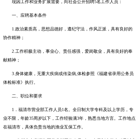
现因工作和业务扩展需要，向社会公开招聘
5
名工作人员：
一、应聘基本条件
1.
政治素质高，思想品德好，遵纪守法，作风正派，具有良好的
协作精神；
2.
工作积极主动，事业心、责任感强，爱岗敬业，具有良好的奉
献精神；
3.
身体健康，无重大疾病或传染病
,
体检参照《福建省录用公务员
体检标准》执行。
二、职位和要求
1．福清市营业部工作人员
1
名。全日制大学专科及以上学历，专
业不限，年龄
35
周岁以下，工作经验满
3
年，熟悉当地方言。工作地点
在
福清市
，具体负责当地的渔业互保工作。