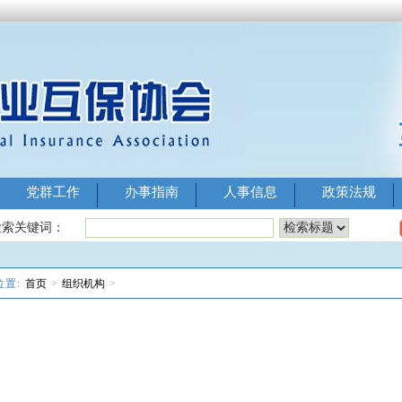
党群工作
办事指南
人事信息
政策法规
Image 1
Image 2
Image 3
Image 
检索关键词：
位置:
首页
>
组织机构
>