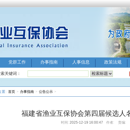
党群工作
办事指南
人事信息
政策法规
Image 1
Image 2
Image 3
Image 
检索关键词：
位置:
首页
>
办事指南
>
公告公示
>
福建省渔业互保协会第四届候选人
时间:
2025-12-19 16:00:47
作者:
责编: